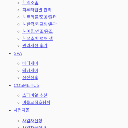
└ 엑소좀
피부타입별 관리
└ 트러블/모공/흉터
└ 탄력/리프팅/윤곽
└ 예민/건조/홍조
└ 색소/미백/안색
관리개선 후기
SPA
바디케어
웨딩케어
산전산후
COSMETICS
스파비알 추천
비올로직호쉐쉬
사업자몰
사업자신청
사업자몰안내