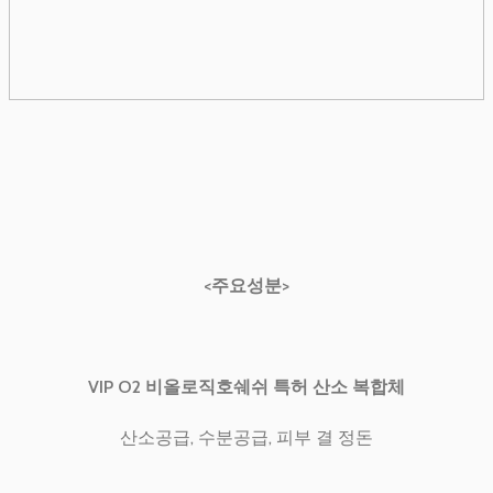
<주요성분>
VIP O2 비올로직호쉐쉬 특허 산소 복합체
산소공급, 수분공급, 피부 결 정돈