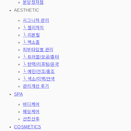
분당정자점
AESTHETIC
시그니처 관리
└ 셀리차지
└ 리본필
└ 엑소좀
피부타입별 관리
└ 트러블/모공/흉터
└ 탄력/리프팅/윤곽
└ 예민/건조/홍조
└ 색소/미백/안색
관리개선 후기
SPA
바디케어
웨딩케어
산전산후
COSMETICS