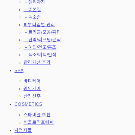
└ 셀리차지
└ 리본필
└ 엑소좀
피부타입별 관리
└ 트러블/모공/흉터
└ 탄력/리프팅/윤곽
└ 예민/건조/홍조
└ 색소/미백/안색
관리개선 후기
SPA
바디케어
웨딩케어
산전산후
COSMETICS
스파비알 추천
비올로직호쉐쉬
사업자몰