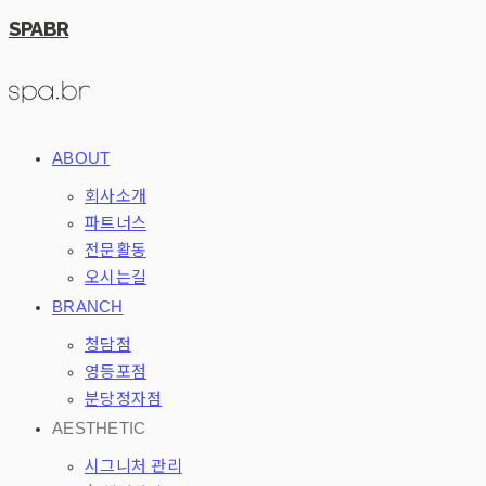
SPABR
ABOUT
회사소개
파트너스
전문활동
오시는길
BRANCH
청담점
영등포점
분당정자점
AESTHETIC
시그니처 관리