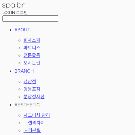
LOG IN
로그인
ABOUT
회사소개
파트너스
전문활동
오시는길
BRANCH
청담점
영등포점
분당정자점
AESTHETIC
시그니처 관리
└ 셀리차지
└ 리본필