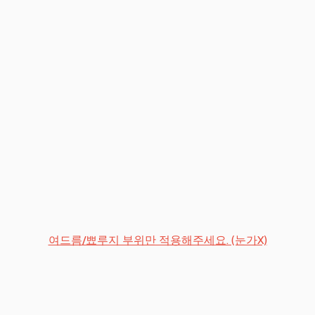
여드름/뾰루지 부위만 적용해주세요. (눈가X)