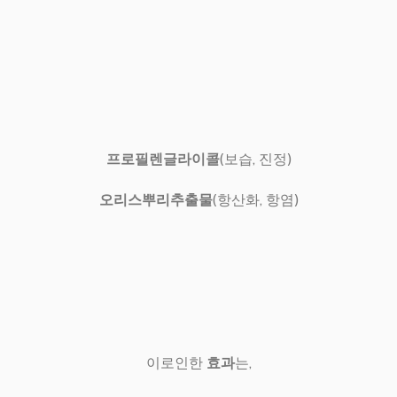
프로필렌글라이콜
(보습, 진정)
오리스뿌리추출물
(항산화, 항염)
이로인한
효과
는,