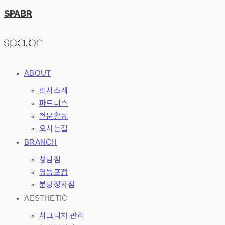
SPABR
ABOUT
회사소개
파트너스
전문활동
오시는길
BRANCH
청담점
영등포점
분당정자점
AESTHETIC
시그니처 관리