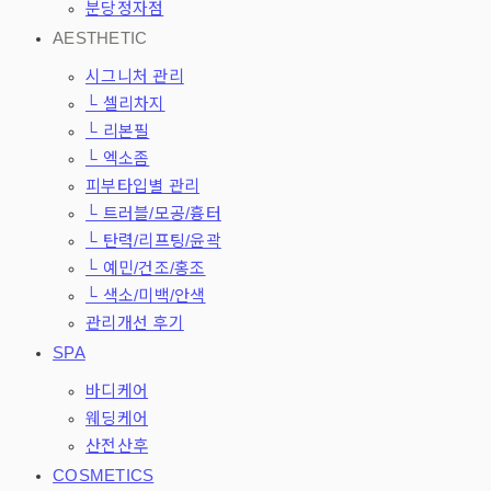
분당정자점
AESTHETIC
시그니처 관리
└ 셀리차지
└ 리본필
└ 엑소좀
피부타입별 관리
└ 트러블/모공/흉터
└ 탄력/리프팅/윤곽
└ 예민/건조/홍조
└ 색소/미백/안색
관리개선 후기
SPA
바디케어
웨딩케어
산전산후
COSMETICS