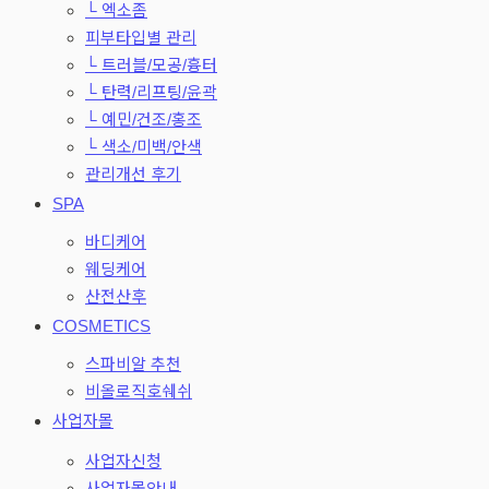
└ 엑소좀
피부타입별 관리
└ 트러블/모공/흉터
└ 탄력/리프팅/윤곽
└ 예민/건조/홍조
└ 색소/미백/안색
관리개선 후기
SPA
바디케어
웨딩케어
산전산후
COSMETICS
스파비알 추천
비올로직호쉐쉬
사업자몰
사업자신청
사업자몰안내