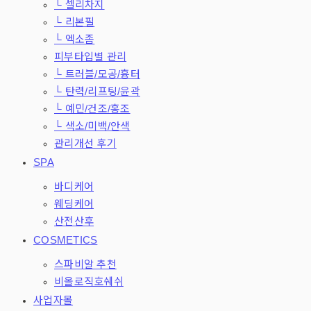
└ 셀리차지
└ 리본필
└ 엑소좀
피부타입별 관리
└ 트러블/모공/흉터
└ 탄력/리프팅/윤곽
└ 예민/건조/홍조
└ 색소/미백/안색
관리개선 후기
SPA
바디케어
웨딩케어
산전산후
COSMETICS
스파비알 추천
비올로직호쉐쉬
사업자몰