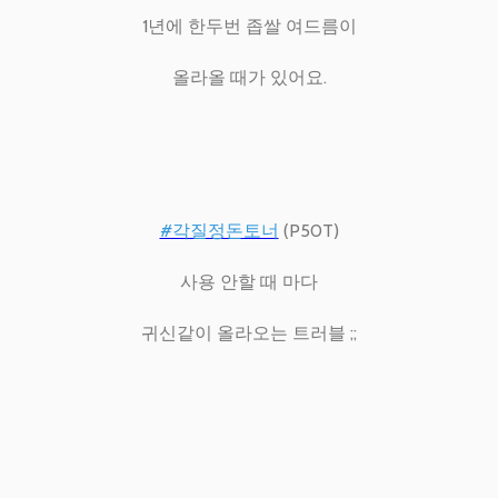
1년에 한두번 좁쌀 여드름이
올라올 때가 있어요.
#각질정돈토너
(P50T)
사용 안할 때 마다
귀신같이 올라오는 트러블 ;;