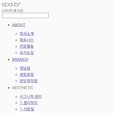
LOG IN
로그인
ABOUT
회사소개
파트너스
전문활동
오시는길
BRANCH
청담점
영등포점
분당정자점
AESTHETIC
시그니처 관리
└ 셀리차지
└ 리본필