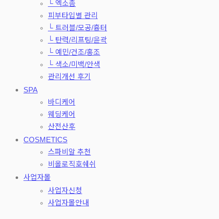
└ 엑소좀
피부타입별 관리
└ 트러블/모공/흉터
└ 탄력/리프팅/윤곽
└ 예민/건조/홍조
└ 색소/미백/안색
관리개선 후기
SPA
바디케어
웨딩케어
산전산후
COSMETICS
스파비알 추천
비올로직호쉐쉬
사업자몰
사업자신청
사업자몰안내