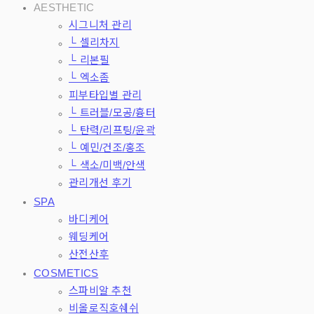
AESTHETIC
시그니처 관리
└ 셀리차지
└ 리본필
└ 엑소좀
피부타입별 관리
└ 트러블/모공/흉터
└ 탄력/리프팅/윤곽
└ 예민/건조/홍조
└ 색소/미백/안색
관리개선 후기
SPA
바디케어
웨딩케어
산전산후
COSMETICS
스파비알 추천
비올로직호쉐쉬