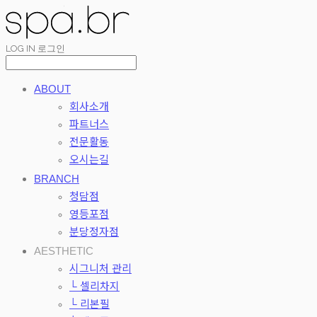
LOG IN
로그인
ABOUT
회사소개
파트너스
전문활동
오시는길
BRANCH
청담점
영등포점
분당정자점
AESTHETIC
시그니처 관리
└ 셀리차지
└ 리본필