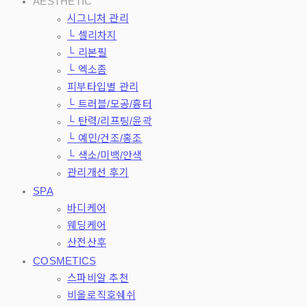
AESTHETIC
시그니처 관리
└ 셀리차지
└ 리본필
└ 엑소좀
피부타입별 관리
└ 트러블/모공/흉터
└ 탄력/리프팅/윤곽
└ 예민/건조/홍조
└ 색소/미백/안색
관리개선 후기
SPA
바디케어
웨딩케어
산전산후
COSMETICS
스파비알 추천
비올로직호쉐쉬