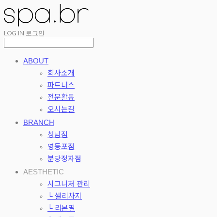
LOG IN
로그인
ABOUT
회사소개
파트너스
전문활동
오시는길
BRANCH
청담점
영등포점
분당정자점
AESTHETIC
시그니처 관리
└ 셀리차지
└ 리본필