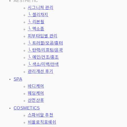
AESTHETIC
시그니처 관리
└ 셀리차지
└ 리본필
└ 엑소좀
피부타입별 관리
└ 트러블/모공/흉터
└ 탄력/리프팅/윤곽
└ 예민/건조/홍조
└ 색소/미백/안색
관리개선 후기
SPA
바디케어
웨딩케어
산전산후
COSMETICS
스파비알 추천
비올로직호쉐쉬