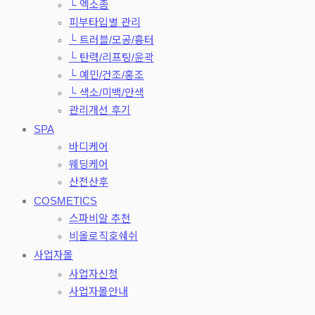
└ 엑소좀
피부타입별 관리
└ 트러블/모공/흉터
└ 탄력/리프팅/윤곽
└ 예민/건조/홍조
└ 색소/미백/안색
관리개선 후기
SPA
바디케어
웨딩케어
산전산후
COSMETICS
스파비알 추천
비올로직호쉐쉬
사업자몰
사업자신청
사업자몰안내