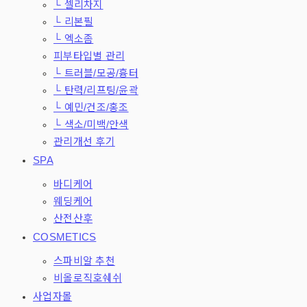
└ 셀리차지
└ 리본필
└ 엑소좀
피부타입별 관리
└ 트러블/모공/흉터
└ 탄력/리프팅/윤곽
└ 예민/건조/홍조
└ 색소/미백/안색
관리개선 후기
SPA
바디케어
웨딩케어
산전산후
COSMETICS
스파비알 추천
비올로직호쉐쉬
사업자몰