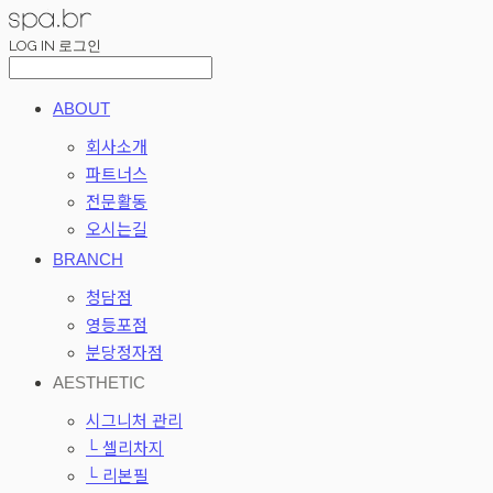
LOG IN
로그인
ABOUT
회사소개
파트너스
전문활동
오시는길
BRANCH
청담점
영등포점
분당정자점
AESTHETIC
시그니처 관리
└ 셀리차지
└ 리본필