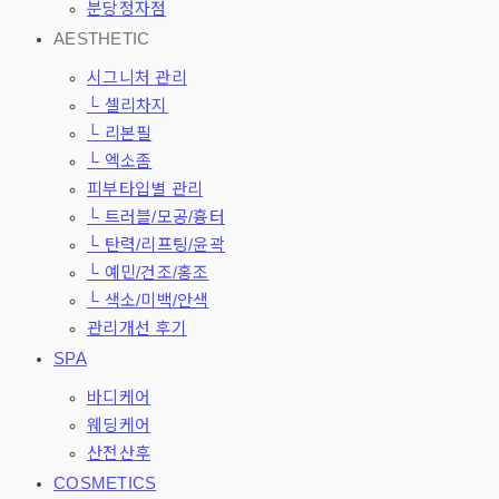
분당정자점
AESTHETIC
시그니처 관리
└ 셀리차지
└ 리본필
└ 엑소좀
피부타입별 관리
└ 트러블/모공/흉터
└ 탄력/리프팅/윤곽
└ 예민/건조/홍조
└ 색소/미백/안색
관리개선 후기
SPA
바디케어
웨딩케어
산전산후
COSMETICS