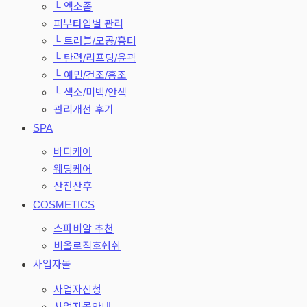
└ 엑소좀
피부타입별 관리
└ 트러블/모공/흉터
└ 탄력/리프팅/윤곽
└ 예민/건조/홍조
└ 색소/미백/안색
관리개선 후기
SPA
바디케어
웨딩케어
산전산후
COSMETICS
스파비알 추천
비올로직호쉐쉬
사업자몰
사업자신청
사업자몰안내