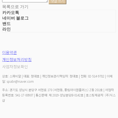
댓글 쓰기
목록으로 가기
카카오톡
네이버 블로그
밴드
라인
이용약관
개인정보처리방침
사업자정보확인
상호: 스파비알 | 대표: 정대호 | 개인정보관리책임자: 정대호 | 전화: 02-514-9782 | 이메
일: spabr@naver.com
주소: 경기도 성남시 분당구 서현로 170 (서현동, 풍림아이원플러스) Z동 201호 | 사업자
등록번호:
541-17-00907
| 통신판매:
제 2019-성남분당B-0142호
| 호스팅제공자: (주)식스
샵