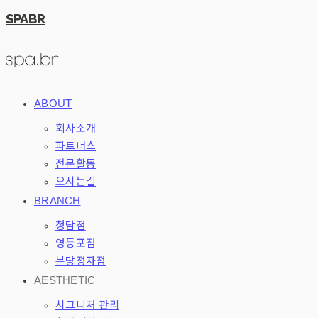
SPABR
ABOUT
회사소개
파트너스
전문활동
오시는길
BRANCH
청담점
영등포점
분당정자점
AESTHETIC
시그니처 관리