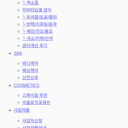
└ 엑소좀
피부타입별 관리
└ 트러블/모공/흉터
└ 탄력/리프팅/윤곽
└ 예민/건조/홍조
└ 색소/미백/안색
관리개선 후기
SPA
바디케어
웨딩케어
산전산후
COSMETICS
스파비알 추천
비올로직호쉐쉬
사업자몰
사업자신청
사업자몰안내