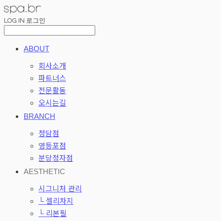
LOG IN
로그인
ABOUT
회사소개
파트너스
전문활동
오시는길
BRANCH
청담점
영등포점
분당정자점
AESTHETIC
시그니처 관리
└ 셀리차지
└ 리본필