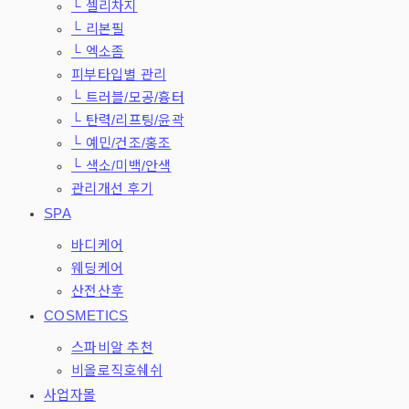
└ 셀리차지
└ 리본필
└ 엑소좀
피부타입별 관리
└ 트러블/모공/흉터
└ 탄력/리프팅/윤곽
└ 예민/건조/홍조
└ 색소/미백/안색
관리개선 후기
SPA
바디케어
웨딩케어
산전산후
COSMETICS
스파비알 추천
비올로직호쉐쉬
사업자몰