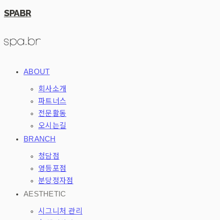
SPABR
ABOUT
회사소개
파트너스
전문활동
오시는길
BRANCH
청담점
영등포점
분당정자점
AESTHETIC
시그니처 관리