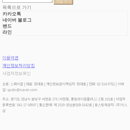
댓글 쓰기
목록으로 가기
카카오톡
네이버 블로그
밴드
라인
이용약관
개인정보처리방침
사업자정보확인
상호: 스파비알 | 대표: 정대호 | 개인정보관리책임자: 정대호 | 전화: 02-514-9782 | 이메
일: spabr@naver.com
주소: 경기도 성남시 분당구 서현로 170 (서현동, 풍림아이원플러스) Z동 201호 | 사업자
등록번호:
541-17-00907
| 통신판매:
제 2019-성남분당B-0142호
| 호스팅제공자: (주)식스
샵