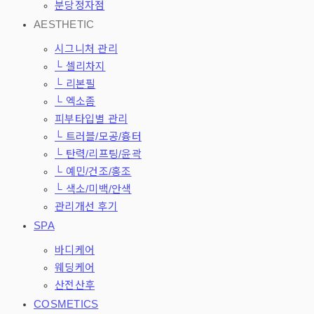
분당정자점
AESTHETIC
시그니처 관리
└ 셀리차지
└ 리본필
└ 엑소좀
피부타입별 관리
└ 트러블/모공/흉터
└ 탄력/리프팅/윤곽
└ 예민/건조/홍조
└ 색소/미백/안색
관리개선 후기
SPA
바디케어
웨딩케어
산전산후
COSMETICS