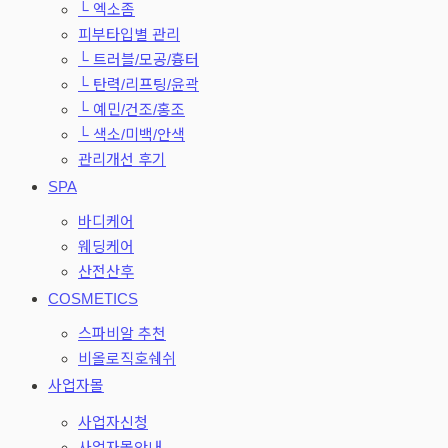
└ 엑소좀
피부타입별 관리
└ 트러블/모공/흉터
└ 탄력/리프팅/윤곽
└ 예민/건조/홍조
└ 색소/미백/안색
관리개선 후기
SPA
바디케어
웨딩케어
산전산후
COSMETICS
스파비알 추천
비올로직호쉐쉬
사업자몰
사업자신청
사업자몰안내