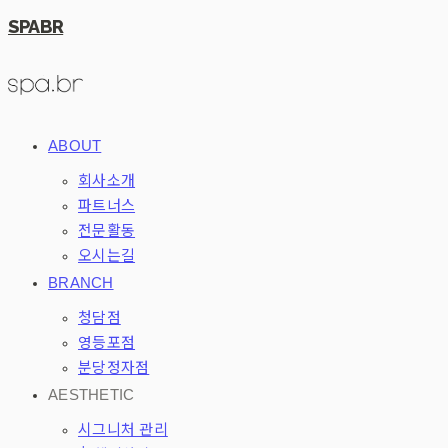
SPABR
ABOUT
회사소개
파트너스
전문활동
오시는길
BRANCH
청담점
영등포점
분당정자점
AESTHETIC
시그니처 관리