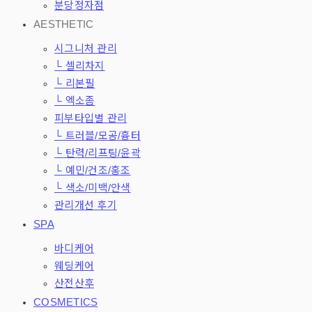
분당정자점
AESTHETIC
시그니처 관리
└ 셀리차지
└ 리본필
└ 엑소좀
피부타입별 관리
└ 트러블/모공/흉터
└ 탄력/리프팅/윤곽
└ 예민/건조/홍조
└ 색소/미백/안색
관리개선 후기
SPA
바디케어
웨딩케어
산전산후
COSMETICS