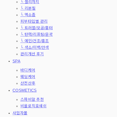
└ 셀리차지
└ 리본필
└ 엑소좀
피부타입별 관리
└ 트러블/모공/흉터
└ 탄력/리프팅/윤곽
└ 예민/건조/홍조
└ 색소/미백/안색
관리개선 후기
SPA
바디케어
웨딩케어
산전산후
COSMETICS
스파비알 추천
비올로직호쉐쉬
사업자몰