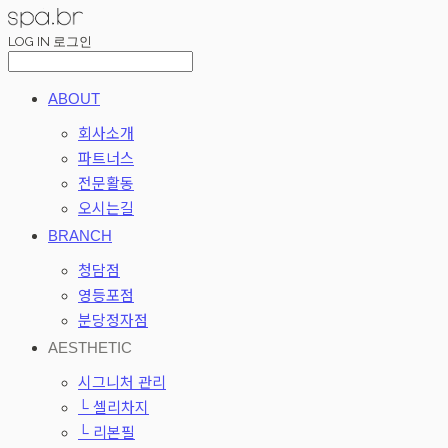
LOG IN
로그인
ABOUT
회사소개
파트너스
전문활동
오시는길
BRANCH
청담점
영등포점
분당정자점
AESTHETIC
시그니처 관리
└ 셀리차지
└ 리본필