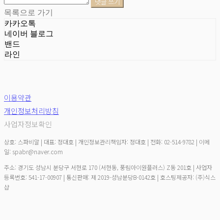
댓글 쓰기
목록으로 가기
카카오톡
네이버 블로그
밴드
라인
이용약관
개인정보처리방침
사업자정보확인
상호: 스파비알 | 대표: 정대호 | 개인정보관리책임자: 정대호 | 전화: 02-514-9782 | 이메
일: spabr@naver.com
주소: 경기도 성남시 분당구 서현로 170 (서현동, 풍림아이원플러스) Z동 201호 | 사업자
등록번호:
541-17-00907
| 통신판매:
제 2019-성남분당B-0142호
| 호스팅제공자: (주)식스
샵