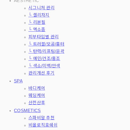
AESTHETIC
시그니처 관리
└ 셀리차지
└ 리본필
└ 엑소좀
피부타입별 관리
└ 트러블/모공/흉터
└ 탄력/리프팅/윤곽
└ 예민/건조/홍조
└ 색소/미백/안색
관리개선 후기
SPA
바디케어
웨딩케어
산전산후
COSMETICS
스파비알 추천
비올로직호쉐쉬