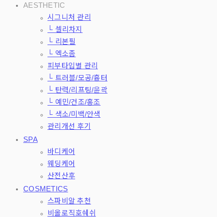
AESTHETIC
시그니처 관리
└ 셀리차지
└ 리본필
└ 엑소좀
피부타입별 관리
└ 트러블/모공/흉터
└ 탄력/리프팅/윤곽
└ 예민/건조/홍조
└ 색소/미백/안색
관리개선 후기
SPA
바디케어
웨딩케어
산전산후
COSMETICS
스파비알 추천
비올로직호쉐쉬