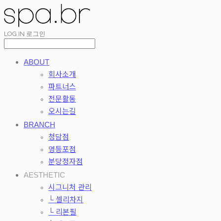
LOG IN
로그인
ABOUT
회사소개
파트너스
전문활동
오시는길
BRANCH
청담점
영등포점
분당정자점
AESTHETIC
시그니처 관리
└ 셀리차지
└ 리본필