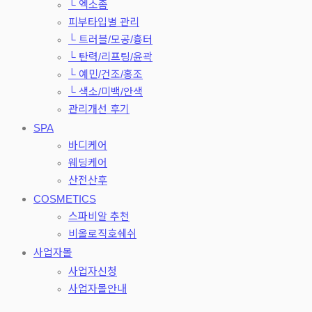
└ 엑소좀
피부타입별 관리
└ 트러블/모공/흉터
└ 탄력/리프팅/윤곽
└ 예민/건조/홍조
└ 색소/미백/안색
관리개선 후기
SPA
바디케어
웨딩케어
산전산후
COSMETICS
스파비알 추천
비올로직호쉐쉬
사업자몰
사업자신청
사업자몰안내