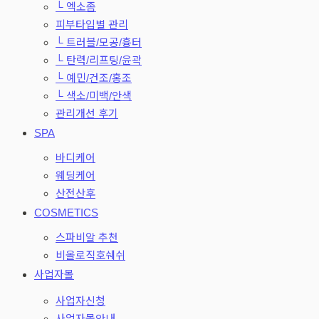
└ 엑소좀
피부타입별 관리
└ 트러블/모공/흉터
└ 탄력/리프팅/윤곽
└ 예민/건조/홍조
└ 색소/미백/안색
관리개선 후기
SPA
바디케어
웨딩케어
산전산후
COSMETICS
스파비알 추천
비올로직호쉐쉬
사업자몰
사업자신청
사업자몰안내