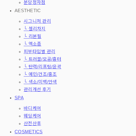
분당정자점
AESTHETIC
시그니처 관리
└ 셀리차지
└ 리본필
└ 엑소좀
피부타입별 관리
└ 트러블/모공/흉터
└ 탄력/리프팅/윤곽
└ 예민/건조/홍조
└ 색소/미백/안색
관리개선 후기
SPA
바디케어
웨딩케어
산전산후
COSMETICS