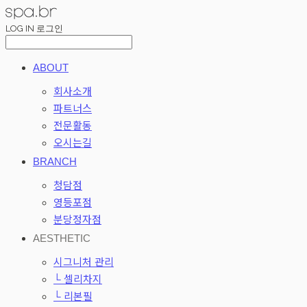
LOG IN
로그인
ABOUT
회사소개
파트너스
전문활동
오시는길
BRANCH
청담점
영등포점
분당정자점
AESTHETIC
시그니처 관리
└ 셀리차지
└ 리본필