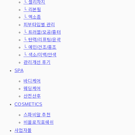
└ 셀리차지
└ 리본필
└ 엑소좀
피부타입별 관리
└ 트러블/모공/흉터
└ 탄력/리프팅/윤곽
└ 예민/건조/홍조
└ 색소/미백/안색
관리개선 후기
SPA
바디케어
웨딩케어
산전산후
COSMETICS
스파비알 추천
비올로직호쉐쉬
사업자몰