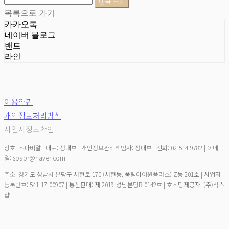
댓글 쓰기
목록으로 가기
카카오톡
네이버 블로그
밴드
라인
이용약관
개인정보처리방침
사업자정보확인
상호: 스파비알 | 대표: 정대호 | 개인정보관리책임자: 정대호 | 전화: 02-514-9782 | 이메
일: spabr@naver.com
주소: 경기도 성남시 분당구 서현로 170 (서현동, 풍림아이원플러스) Z동 201호 | 사업자
등록번호:
541-17-00907
| 통신판매:
제 2019-성남분당B-0142호
| 호스팅제공자: (주)식스
샵