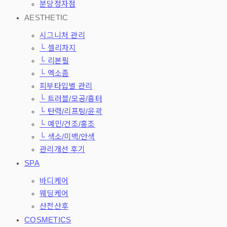
분당정자점
AESTHETIC
시그니처 관리
└ 셀리차지
└ 리본필
└ 엑소좀
피부타입별 관리
└ 트러블/모공/흉터
└ 탄력/리프팅/윤곽
└ 예민/건조/홍조
└ 색소/미백/안색
관리개선 후기
SPA
바디케어
웨딩케어
산전산후
COSMETICS