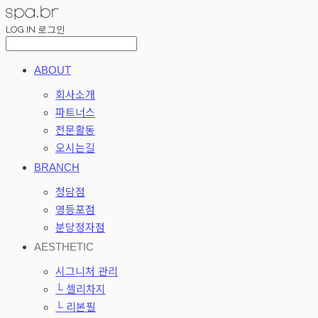
LOG IN
로그인
ABOUT
회사소개
파트너스
전문활동
오시는길
BRANCH
청담점
영등포점
분당정자점
AESTHETIC
시그니처 관리
└ 셀리차지
└ 리본필