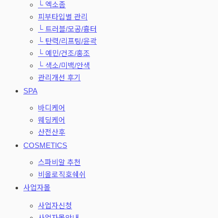
└ 엑소좀
피부타입별 관리
└ 트러블/모공/흉터
└ 탄력/리프팅/윤곽
└ 예민/건조/홍조
└ 색소/미백/안색
관리개선 후기
SPA
바디케어
웨딩케어
산전산후
COSMETICS
스파비알 추천
비올로직호쉐쉬
사업자몰
사업자신청
사업자몰안내