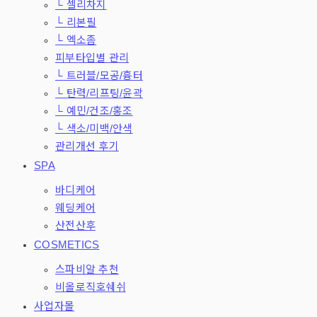
└ 셀리차지
└ 리본필
└ 엑소좀
피부타입별 관리
└ 트러블/모공/흉터
└ 탄력/리프팅/윤곽
└ 예민/건조/홍조
└ 색소/미백/안색
관리개선 후기
SPA
바디케어
웨딩케어
산전산후
COSMETICS
스파비알 추천
비올로직호쉐쉬
사업자몰