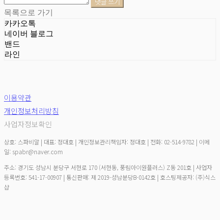
댓글 쓰기
목록으로 가기
카카오톡
네이버 블로그
밴드
라인
이용약관
개인정보처리방침
사업자정보확인
상호: 스파비알 | 대표: 정대호 | 개인정보관리책임자: 정대호 | 전화: 02-514-9782 | 이메
일: spabr@naver.com
주소: 경기도 성남시 분당구 서현로 170 (서현동, 풍림아이원플러스) Z동 201호 | 사업자
등록번호:
541-17-00907
| 통신판매:
제 2019-성남분당B-0142호
| 호스팅제공자: (주)식스
샵