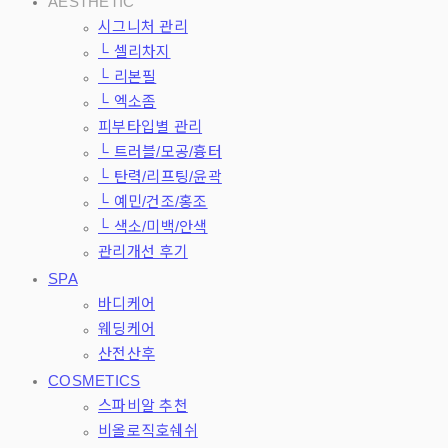
AESTHETIC
시그니처 관리
└ 셀리차지
└ 리본필
└ 엑소좀
피부타입별 관리
└ 트러블/모공/흉터
└ 탄력/리프팅/윤곽
└ 예민/건조/홍조
└ 색소/미백/안색
관리개선 후기
SPA
바디케어
웨딩케어
산전산후
COSMETICS
스파비알 추천
비올로직호쉐쉬