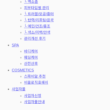
└ 엑소좀
피부타입별 관리
└ 트러블/모공/흉터
└ 탄력/리프팅/윤곽
└ 예민/건조/홍조
└ 색소/미백/안색
관리개선 후기
SPA
바디케어
웨딩케어
산전산후
COSMETICS
스파비알 추천
비올로직호쉐쉬
사업자몰
사업자신청
사업자몰안내