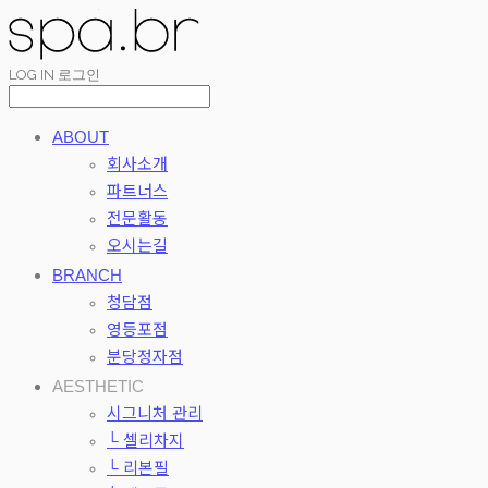
LOG IN
로그인
ABOUT
회사소개
파트너스
전문활동
오시는길
BRANCH
청담점
영등포점
분당정자점
AESTHETIC
시그니처 관리
└ 셀리차지
└ 리본필