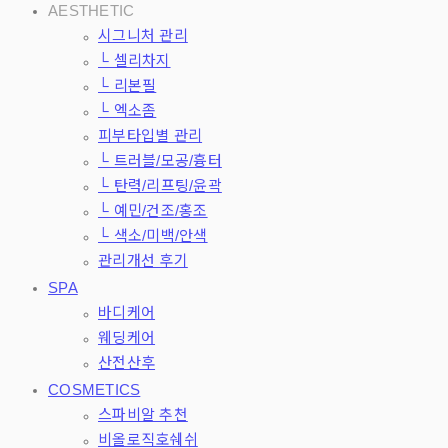
AESTHETIC
시그니처 관리
└ 셀리차지
└ 리본필
└ 엑소좀
피부타입별 관리
└ 트러블/모공/흉터
└ 탄력/리프팅/윤곽
└ 예민/건조/홍조
└ 색소/미백/안색
관리개선 후기
SPA
바디케어
웨딩케어
산전산후
COSMETICS
스파비알 추천
비올로직호쉐쉬