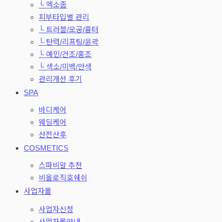
└ 엑소좀
피부타입별 관리
└ 트러블/모공/흉터
└ 탄력/리프팅/윤곽
└ 예민/건조/홍조
└ 색소/미백/안색
관리개선 후기
SPA
바디케어
웨딩케어
산전산후
COSMETICS
스파비알 추천
비올로직호쉐쉬
사업자몰
사업자신청
사업자몰안내