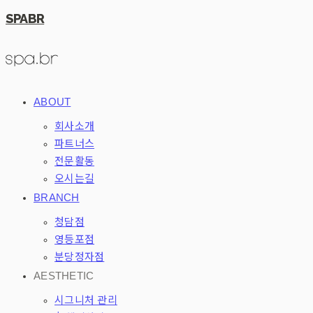
SPABR
ABOUT
회사소개
파트너스
전문활동
오시는길
BRANCH
청담점
영등포점
분당정자점
AESTHETIC
시그니처 관리