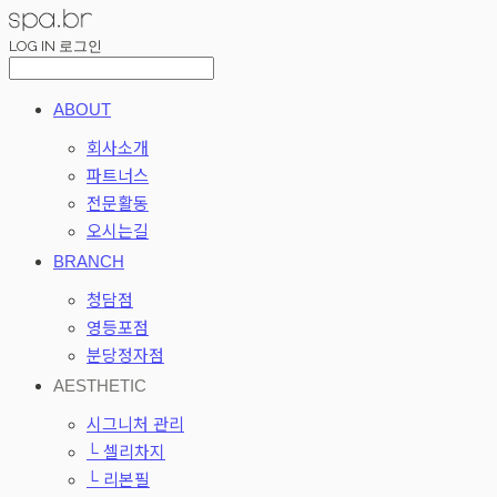
LOG IN
로그인
ABOUT
회사소개
파트너스
전문활동
오시는길
BRANCH
청담점
영등포점
분당정자점
AESTHETIC
시그니처 관리
└ 셀리차지
└ 리본필