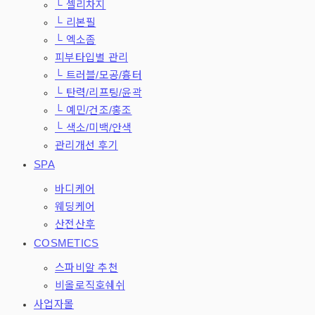
└ 셀리차지
└ 리본필
└ 엑소좀
피부타입별 관리
└ 트러블/모공/흉터
└ 탄력/리프팅/윤곽
└ 예민/건조/홍조
└ 색소/미백/안색
관리개선 후기
SPA
바디케어
웨딩케어
산전산후
COSMETICS
스파비알 추천
비올로직호쉐쉬
사업자몰