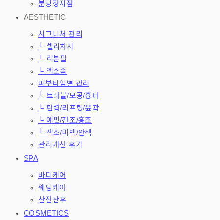
분당정자점
AESTHETIC
시그니처 관리
└ 셀리차지
└ 리본필
└ 엑소좀
피부타입별 관리
└ 트러블/모공/흉터
└ 탄력/리프팅/윤곽
└ 예민/건조/홍조
└ 색소/미백/안색
관리개선 후기
SPA
바디케어
웨딩케어
산전산후
COSMETICS